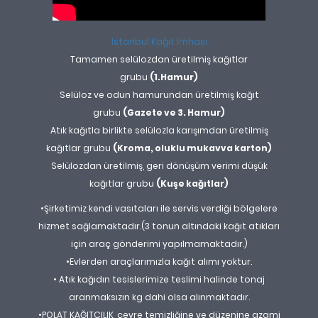
İstanbul Kağıt İmhası
Tamamen selülozdan üretilmiş kağıtlar
grubu
(1.Hamur)
Selüloz ve odun hamurundan üretilmiş kağıt
grubu
(Gazete ve 3. Hamur)
Atık kağıtla birlikte selülozla karışımdan üretilmiş
kağıtlar grubu
(Kroma, oluklu mukavva karton)
Selülozdan üretilmiş, geri dönüşüm verimi düşük
kağıtlar grubu
(Kuşe kağıtlar)
•Şirketimiz kendi vasıtaları ile servis verdiği bölgelere
hizmet sağlamaktadır.(3 tonun altındaki kağıt atıkları
için araç gönderimi yapılmamaktadır.)
•Evlerden araçlarımızla kağıt alımı yoktur.
• Atık kağıdın tesislerimize teslimi halinde tonaj
aranmaksızın kg dahi olsa alınmaktadır.
•POLAT KAĞITÇILIK, çevre temizliğine ve düzenine azami