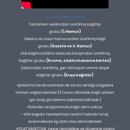
İstanbul Kağıt İmhası
Tamamen selülozdan üretilmiş kağıtlar
grubu
(1.Hamur)
Selüloz ve odun hamurundan üretilmiş kağıt
grubu
(Gazete ve 3. Hamur)
Atık kağıtla birlikte selülozla karışımdan üretilmiş
kağıtlar grubu
(Kroma, oluklu mukavva karton)
Selülozdan üretilmiş, geri dönüşüm verimi düşük
kağıtlar grubu
(Kuşe kağıtlar)
•Şirketimiz kendi vasıtaları ile servis verdiği bölgelere
hizmet sağlamaktadır.(3 tonun altındaki kağıt atıkları
için araç gönderimi yapılmamaktadır.)
•Evlerden araçlarımızla kağıt alımı yoktur.
• Atık kağıdın tesislerimize teslimi halinde tonaj
aranmaksızın kg dahi olsa alınmaktadır.
•POLAT KAĞITÇILIK, çevre temizliğine ve düzenine azami