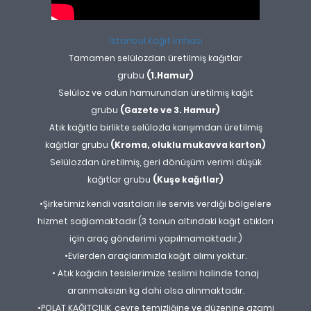
İstanbul Kağıt İmhası
Tamamen selülozdan üretilmiş kağıtlar
grubu
(1.Hamur)
Selüloz ve odun hamurundan üretilmiş kağıt
grubu
(Gazete ve 3. Hamur)
Atık kağıtla birlikte selülozla karışımdan üretilmiş
kağıtlar grubu
(Kroma, oluklu mukavva karton)
Selülozdan üretilmiş, geri dönüşüm verimi düşük
kağıtlar grubu
(Kuşe kağıtlar)
•Şirketimiz kendi vasıtaları ile servis verdiği bölgelere
hizmet sağlamaktadır.(3 tonun altındaki kağıt atıkları
için araç gönderimi yapılmamaktadır.)
•Evlerden araçlarımızla kağıt alımı yoktur.
• Atık kağıdın tesislerimize teslimi halinde tonaj
aranmaksızın kg dahi olsa alınmaktadır.
•POLAT KAĞITÇILIK, çevre temizliğine ve düzenine azami