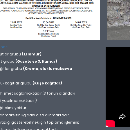
mhası
ıtlar grubu
(1.Hamur)
ıt grubu
(Gazete ve 3. Hamur)
kağıtlar grubu
(Kroma, oluklu mukavva
şük kağıtlar grubu
(Kuşe kağıtlar)
ere hizmet sağlamaktadır.(3 tonun altındaki
mi yapılmamaktadır.)
ıt alımı yoktur.
aranmaksızın kg dahi olsa alınmaktadır.
itizliği gösterebilmek için toplama işlemini;
stemini kullanarak yapmaktadır.