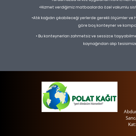
•Hizmet verdiğimiz matbaalarda özel vakumlu sis
•Atık kağıdın çıkabileceği yerlerde gerekli ölçümler v
göre boş konteyner ve kompaktö
• Bu konteynerları zahmetsiz ve sessizce taşıyabilmek 
kaynağından alıp tesisimiz
Abdur
Sanc
Kat