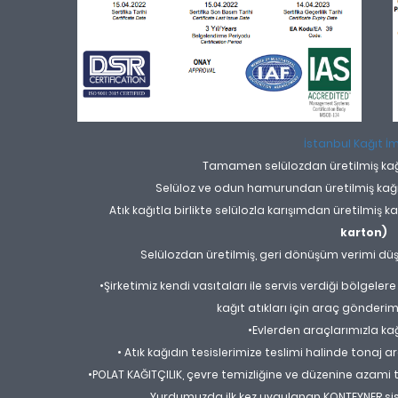
İstanbul Kağıt İ
Tamamen selülozdan üretilmiş kağ
Selüloz ve odun hamurundan üretilmiş kağ
Atık kağıtla birlikte selülozla karışımdan üretilmiş 
karton)
Selülozdan üretilmiş, geri dönüşüm verimi dü
•Şirketimiz kendi vasıtaları ile servis verdiği bölgel
kağıt atıkları için araç gönderi
•Evlerden araçlarımızla kağ
• Atık kağıdın tesislerimize teslimi halinde tonaj 
•POLAT KAĞITÇILIK, çevre temizliğine ve düzenine azami t
Yurdumuzda ilk kez uygulanan KONTEYNER si